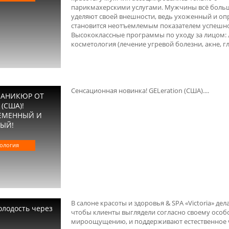
парикмахерскими услугами. Мужчины всё боль
уделяют своей внешности, ведь ухоженный и оп
становится неотъемлемым показателем успешно
Высококлассные программы по уходу за лицом: 
косметология (лечение угревой болезни, акне, гл.
Сенсационная новинка! GELeration (США)....
МАНИКЮР ОТ
(США)!
ЕМЕННЫЙ И
ЫЙ!
ология
В салоне красоты и здоровья & SPA «Victoria» дел
олодость через
чтобы клиенты выглядели согласно своему особ
мироощущению, и поддерживают естественное 