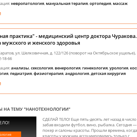
ация:
невропатология
,
мануальная терапия
,
ортопедия
,
массаж
е
ная практика" - медицинский центр доктора Чуракова.
 мужского и женского здоровья
 Саратов, ул. Шелковичная, д. 122/126 (поворот на Октябрьское ущелье), 
2-18-66
ация:
анализы
,
сексология
,
венерология
,
гинекология
,
урология
,
кос
огия
,
педиатрия
,
физиотерапия
,
андрология
,
детская хирургия
е
Ы НА ТЕМУ "НАНОТЕХНОЛОГИИ"
СДЕЛАЙ ТЕЛО! Еще пять-десять лет назад в числ
ЕЛО!
забав входили футбол, вино, рыбалка. Сегодня —
покер и салоны красоты. Прошли времена, когд
ология
красоты у мужчин ассоциировались только с