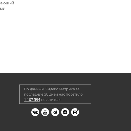
ивающий
ими
По данным Яндекс.Метрика за
последние 30 дней нас посетило
1 107 594
посетителя