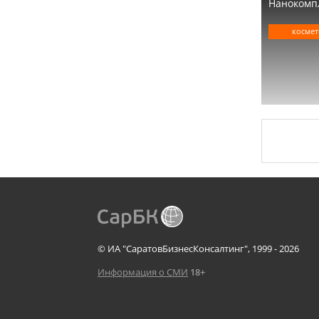
Нанокомп
космет
© ИА "СаратовБизнесКонсалтинг", 1999 - 2026
Информация о СМИ
18+