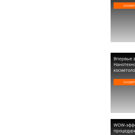
космет
Впервые в
Нанотехно
косметоло
космет
WOW-эффе
процедур