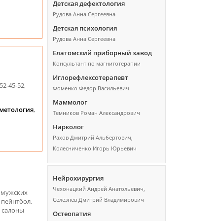
Детская дефектология
Рудова Анна Сергеевна
Детская психология
Рудова Анна Сергеевна
Елатомский приборный завод
Консультант по магнитотерапии
Иглорефлексотерапевт
52-45-52,
Фоменко Федор Васильевич
Маммолог
метология
,
Темников Роман Александрович
Нарколог
Рахов Дмитрий Альбертович,
Колесниченко Игорь Юрьевич
Нейрохирургия
Чехонацкий Андрей Анатольевич,
о мужских
Селезнёв Дмитрий Владимирович
 пейнтбол,
а салоны
Остеопатия