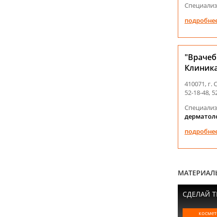
Специализ
подробне
"Врачеб
Клиника
410071, г.
52-18-48, 5
Специализ
дерматол
подробне
МАТЕРИАЛ
СДЕЛАЙ Т
космет