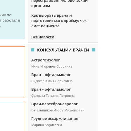
перестраивает человеческий
организм
ние по
Как выбрать врача и
т работал в
подготовиться к приёму: чек-
.
лист пациента
Все новости
КОНСУЛЬТАЦИИ ВРАЧЕЙ
Астропсихолог
Инна Игоревна Сорокина
Врач – офтальмолог
Видигер Юлия Борисовна
Врач – офтальмолог
Соломка Татьяна Петровна
Врач-вертеброневролог
Батальщиков Игорь Михайлович
Грудное вскармливание
Марина Борисовна