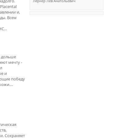
адолго.
Лернер Лев Анатольевич
lacental
авлении и,
ды. Всем
C...
о дольше
еют мечту -
ал
ые и
ающие победу
жи....
тическая
ств,
и. Сохраняет