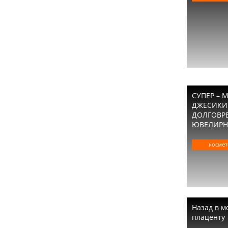
СУПЕР – 
ДЖЕСИКИ 
ДОЛГОВР
ЮВЕЛИРН
космет
Назад в м
плаценту