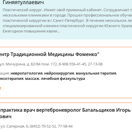
Гиняятуллаевич
Пластический хирург. Имеет свой приемный кабинет. Сотрудничает с
несколькими клиниками в городе. Прошел профессиональное обуче
пластической хирургии в г.Санкт-Петербург. В течение нескольких ле
специализированной клинике пластической хирургии Южного Урала
Ежегодное повышение квали...
ентр Традиционной Медицины Фоменко"
ул. Мичурина, д. 82/84 пом. 172, 8-908-556-41-45, 27-13-08
ация:
невропатология
,
нейрохирургия
,
мануальная терапия
,
ексотерапия
,
массаж
,
лечебная физкультура
е
 практика врач вертеброневролог Батальщиков Игорь
ович
 ул. Саперная, 6, (8452) 70-52-52, 77-58-44