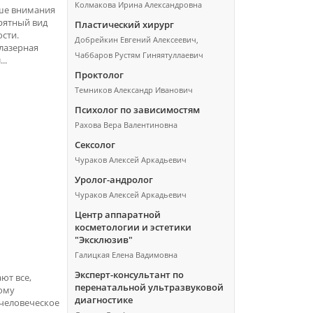
Колмакова Ирина Александровна
ше внимания
рятный вид
Пластический хирург
сти.
Добрейкин Евгений Алексеевич,
лазерная
Чаббаров Рустям Гиняятуллаевич
..
Проктолог
Темников Александр Иванович
Психолог по зависимостям
Рахова Вера Валентиновна
Сексолог
Чураков Алексей Аркадьевич
Уролог-андролог
Чураков Алексей Аркадьевич
Центр аппаратной
косметологии и эстетики
"Эксклюзив"
Галицкая Елена Вадимовна
Эксперт-консультант по
ают все,
перенатальной ультразвуковой
ому
диагностике
человеческое