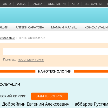
ФОТО
ФОКУС
РАБОТА
ОБЪЯВЛЕНИЯ
АВТО
ВЕБ-КАМЕРЫ
АЦИИ
АПТЕКИ САРАТОВА
МАМА И МАЛЫШ
КОНСУЛЬТАЦИ
е здоровье
Тег нанотехнологии
Пример:
простуда и грипп
НАНОТЕХНОЛОГИИ
СУЛЬТАЦИИ
ЕСКИЙ ХИРУРГ
ЗАДАТЬ ВОПРОС
Добрейкин Евгений Алексеевич, Чаббаров Рустя