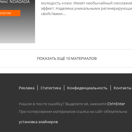
лекс NOADADA
молодость кожи. Имеет необычайный омолаж
эффект. Наделена уникальными регенерирующ
ология
свойствами....
ПОКАЗАТЬ ЕЩЁ 10 МАТЕРИАЛОВ
Реклама
Статистика
Конфиденциальность
Контакты
Нашли в тексте ошибку? Выделите её, нажмите
Ctrl+Enter
При копировании материалов ссылка на сайт обязательна
установка элайнеров