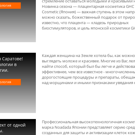
стремление оставаться молодыми и красивыми н
ология
Новинка сезона — плацентарная косметика GHC P
Cosmetic (Япония) — важная ступень в этом напр
можно сказать, божественный подарок от приро
известно, что плацента — кладезь природных
биостимуляторов, и цель японской косметики GH
Каждая женщина на Земле хотела бы, как можн
 Саратове!
выглядеть моложе и красивее. Многие из Вас лел
логии в
найти способ, который был бы легче и действов
гии.
эффективнее, чем все известное - многочисленн
дорогостоящие процедуры и препараты, обещ
ология
над морщинами и иными признаками увядания ко
Профессиональная высокотехнологичная косме
кт от одной
марка Noadada Японии представляет серию сред
ы.
созданных для защиты и активизации клеток кож