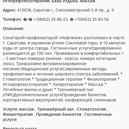
Иглорефлексотерапия
,
Базы отдыха
,
Массаж
Адрес:
410038, Саратов г., Соколовогорский 5-й пр., д. 9
Телефон:
�/� +7(8452) 35-86-23, � +7(8452) 35-83-56
Описание:
Санаторий-профилакторий «Нефтяник» расположен в черте
г. Саратова, в укромном уголке Соколовой горы, в 10 минутах
езды от центра города. Гостиничные услугиОдновременно
размещается до 100 чел. Проживание в комфортабельных 1
– 5 местных номерах (эконом - класса, номера категории
люкс). Трехразовое витаминизированное
питание.Медицинские услугиСовременные методы
профилактики и лечения широкого спектра заболеваний: *
Стоматология * Традиционная терапия * Физиотерапия *
Иглорефлексотерапия * Лазеротерапия * Массаж *
Лечебные ванны и души * Тренажерный зал
(ЛФК)Дополнительные услугиПроведение банкетов,
корпоративных мероприятий, конференций, семинаров.
Услуги:
массаж
,
Тренажёрный зал
,
Стоматология
,
Физиотерапия
,
Проведение банкетов
,
Гостиничные
услуги
Вернуться назад