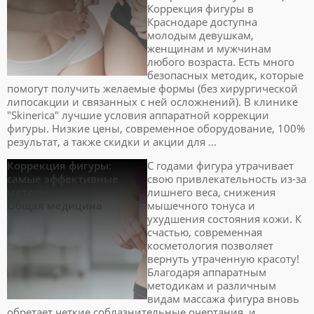
Коррекция фигуры в
Краснодаре доступна
молодым девушкам,
женщинам и мужчинам
любого возраста. Есть много
безопасных методик, которые
помогут получить желаемые формы (без хирургической
липосакции и связанных с ней осложнений). В клинике
"Skinerica" лучшие условия аппаратной коррекции
фигуры. Низкие цены, современное оборудование, 100%
результат, а также скидки и акции для ...
Коррекция фигуры:
С годами фигура утрачивает
самые эффективные
свою привлекательность из-за
методы
лишнего веса, снижения
Общая медицина
мышечного тонуса и
ухудшения состояния кожи. К
счастью, современная
косметология позволяет
вернуть утраченную красоту!
Благодаря аппаратным
методикам и различным
видам массажа фигура вновь
обретает четкие соблазнительные очертания, и