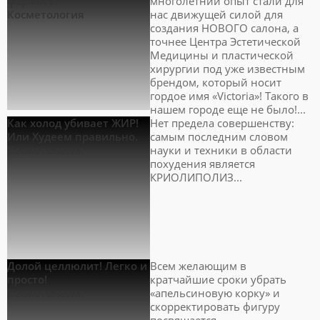
формата!
многолетний опыт стали для
Косметология
нас движущей силой для
создания НОВОГО салона, а
точнее Центра Эстетической
Медицины и пластической
хирургии под уже известным
брендом, который носит
гордое имя «Victoria»! Такого в
нашем городе еще не было!...
Как холод убивает ЖИР!
Нет предела совершенству:
Или Худеем правильно.
самым последним словом
Косметология
науки и техники в области
похудения является
КРИОЛИПОЛИЗ...
Долой целлюлит! Легко и
Всем желающим в
просто!
кратчайшие сроки убрать
Косметология
«апельсиновую корку» и
скорректировать фигуру