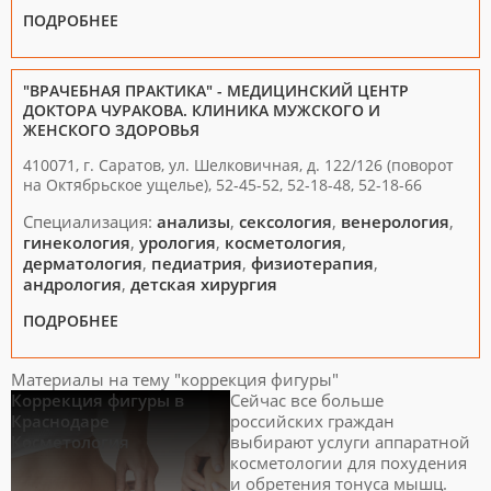
ПОДРОБНЕЕ
"ВРАЧЕБНАЯ ПРАКТИКА" - МЕДИЦИНСКИЙ ЦЕНТР
ДОКТОРА ЧУРАКОВА. КЛИНИКА МУЖСКОГО И
ЖЕНСКОГО ЗДОРОВЬЯ
410071, г. Саратов, ул. Шелковичная, д. 122/126 (поворот
на Октябрьское ущелье), 52-45-52, 52-18-48, 52-18-66
Специализация:
анализы
,
сексология
,
венерология
,
гинекология
,
урология
,
косметология
,
дерматология
,
педиатрия
,
физиотерапия
,
андрология
,
детская хирургия
ПОДРОБНЕЕ
Материалы на тему "коррекция фигуры"
Коррекция фигуры в
Сейчас все больше
Краснодаре
российских граждан
Косметология
выбирают услуги аппаратной
косметологии для похудения
и обретения тонуса мышц.