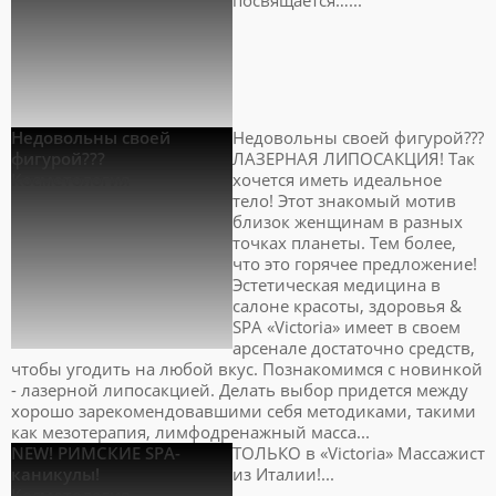
посвящается…...
Недовольны своей
Недовольны своей фигурой???
фигурой???
ЛАЗЕРНАЯ ЛИПОСАКЦИЯ! Так
Косметология
хочется иметь идеальное
тело! Этот знакомый мотив
близок женщинам в разных
точках планеты. Тем более,
что это горячее предложение!
Эстетическая медицина в
салоне красоты, здоровья &
SPA «Victoria» имеет в своем
арсенале достаточно средств,
чтобы угодить на любой вкус. Познакомимся с новинкой
- лазерной липосакцией. Делать выбор придется между
хорошо зарекомендовавшими себя методиками, такими
как мезотерапия, лимфодренажный масса...
NEW! РИМСКИЕ SPA-
ТОЛЬКО в «Victoria» Массажист
каникулы!
из Италии!...
Косметология