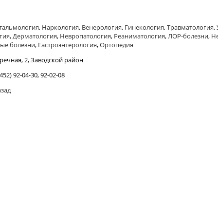
тальмология
,
Наркология
,
Венерология
,
Гинекология
,
Травматология
,
гия
,
Дерматология
,
Невропатология
,
Реаниматология
,
ЛОР-болезни
,
Н
ые болезни
,
Гастроэнтерология
,
Ортопедия
аречная, 2, Заводской район
452) 92-04-30, 92-02-08
азад