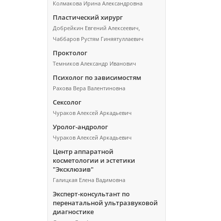
Колмакова Ирина Александровна
Пластический хирург
Добрейкин Евгений Алексеевич,
Чаббаров Рустям Гиняятуллаевич
Проктолог
Темников Александр Иванович
Психолог по зависимостям
Рахова Вера Валентиновна
Сексолог
Чураков Алексей Аркадьевич
Уролог-андролог
Чураков Алексей Аркадьевич
Центр аппаратной
косметологии и эстетики
"Эксклюзив"
Галицкая Елена Вадимовна
Эксперт-консультант по
перенатальной ультразвуковой
диагностике