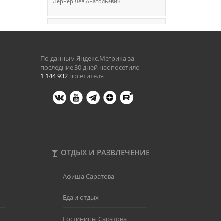
Лернер Лев Анатольевич
По данным Яндекс.Метрика за
последние 30 дней нас посетило
1 144 932
посетителя
ОТДЫХ И РАЗВЛЕЧЕНИЕ
Афиша Саратова
Еда и отдых
Гостиницы Саратова