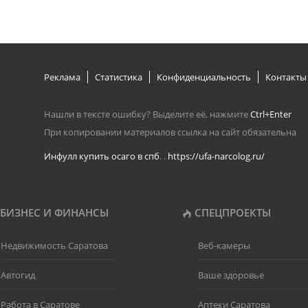
Реклама
Статистика
Конфиденциальность
Контакты
Нашли в тексте ошибку? Выделите её, нажмите
Ctrl+Enter
При копировании материалов ссылка на сайт обязательна
Инфулл купить осаго в спб
. .
https://ufa-narcolog.ru/
БИЗНЕС И ФИНАНСЫ
СПЕЦПРОЕКТЫ
Недвижимость Саратова
Веб-камеры
Автогид
Ваше здоровье
Работа в Саратове
Аптеки Саратова