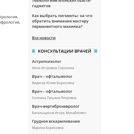
технологиям японских бьюти-
гаджетов
Как выбрать пигменты: на что
Урология
,
обратить внимание мастеру
ефрология
,
перманентного макияжа?
Все новости
КОНСУЛЬТАЦИИ ВРАЧЕЙ
Астропсихолог
Инна Игоревна Сорокина
Врач – офтальмолог
Видигер Юлия Борисовна
Врач – офтальмолог
Соломка Татьяна Петровна
Врач-вертеброневролог
Батальщиков Игорь Михайлович
Грудное вскармливание
Марина Борисовна