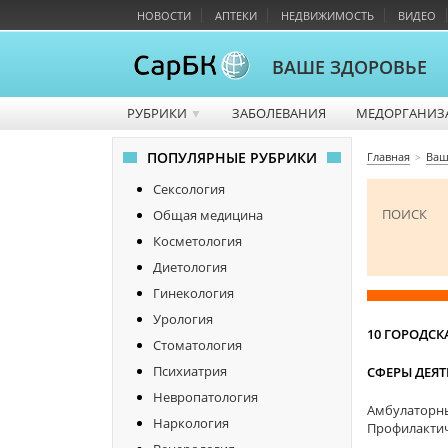
НОВОСТИ
АПТЕКИ
НЕДВИЖИМОСТЬ
ВИДЕО
ВАШЕ ЗДОРОВЬЕ
РУБРИКИ
ЗАБОЛЕВАНИЯ
МЕДОРГАНИЗ
▼
ПОПУЛЯРНЫЕ РУБРИКИ
Главная
Ваш
Сексология
ПОИСК
Общая медицина
Косметология
Диетология
Гинекология
Урология
10 ГОРОДС
Стоматология
Психиатрия
СФЕРЫ ДЕЯ
Невропатология
Амбулаторн
Наркология
Профилакти