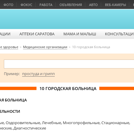
ФОТО
ФОКУС
РАБОТА
ОБЪЯВЛЕНИЯ
АВТО
ВЕБ-КАМЕРЫ
АЦИИ
АПТЕКИ САРАТОВА
МАМА И МАЛЫШ
КОНСУЛЬТАЦИ
е здоровье
Медицинские организации
10 городская больница
Пример:
простуда и грипп
10 ГОРОДСКАЯ БОЛЬНИЦА
КАЯ БОЛЬНИЦА
ТЕЛЬНОСТИ
ые
,
Оздоровительные
,
Лечебные
,
Многопрофильные
,
Стационарные
,
ческие
,
Диагностические