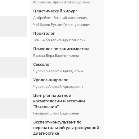
Колмакова Ирина Александровна
Пластический хирург
Добрейкин Евгений Алексеевич,
Чаббаров Рустям Гиняятуллаевич
Проктолог
Темников Александр Иванович
Психолог по зависимостям
Рахова Вера Валентиновна
Сексолог
Чураков Алексей Аркадьевич
Уролог-андролог
Чураков Алексей Аркадьевич
Центр аппаратной
косметологии и эстетики
"Эксклюзив"
Галицкая Елена Вадимовна
Эксперт-консультант по
перенатальной ультразвуковой
диагностике