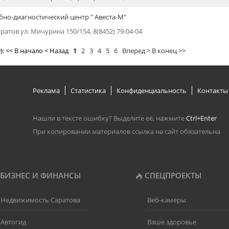
но-диагностический центр " Авеста-М"
аратов ул. Мичурина 150/154, 8(8452) 79-04-04
9): << В начало < Назад
1
2
3
4
5
6
Вперед >
В конец >>
Реклама
Статистика
Конфиденциальность
Контакты
Нашли в тексте ошибку? Выделите её, нажмите
Ctrl+Enter
При копировании материалов ссылка на сайт обязательна
БИЗНЕС И ФИНАНСЫ
СПЕЦПРОЕКТЫ
Недвижимость Саратова
Веб-камеры
Автогид
Ваше здоровье