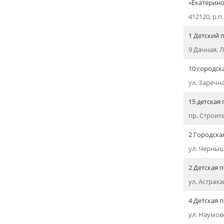
«Екатерино
412120, р.п
1 Детский 
9 Дачная, Л
10 городск
ул. Заречна
15 детская
пр. Строител
2 Городска
ул. Черныше
2 Детская 
ул. Астраха
4 Детская 
ул. Наумовс