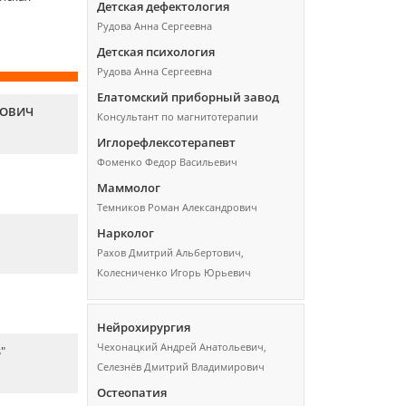
Детская дефектология
Рудова Анна Сергеевна
Детская психология
Рудова Анна Сергеевна
Елатомский приборный завод
ЛОВИЧ
Консультант по магнитотерапии
Иглорефлексотерапевт
Фоменко Федор Васильевич
Маммолог
Темников Роман Александрович
Нарколог
Рахов Дмитрий Альбертович,
Колесниченко Игорь Юрьевич
Нейрохирургия
Чехонацкий Андрей Анатольевич,
"
Селезнёв Дмитрий Владимирович
Остеопатия