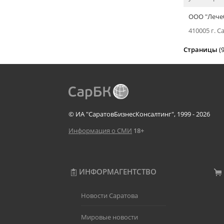
ООО "Лечеб
410005 г. С
Страницы
(
© ИА "СаратовБизнесКонсалтинг", 1999 - 2026
Информация о СМИ
18+
ИНФОРМАГЕНТСТВО
Новости Саратова
Мировые новости