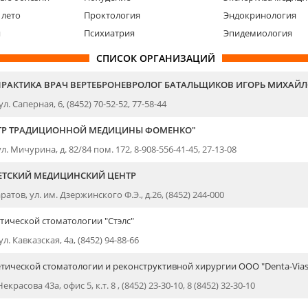
 лето
Проктология
Эндокринология
я
Психиатрия
Эпидемиология
СПИСОК ОРГАНИЗАЦИЙ
ПРАКТИКА ВРАЧ ВЕРТЕБРОНЕВРОЛОГ БАТАЛЬЩИКОВ ИГОРЬ МИХАЙ
ул. Саперная, 6, (8452) 70-52-52, 77-58-44
ТР ТРАДИЦИОННОЙ МЕДИЦИНЫ ФОМЕНКО"
ул. Мичурина, д. 82/84 пом. 172, 8-908-556-41-45, 27-13-08
ЕТСКИЙ МЕДИЦИНСКИЙ ЦЕНТР
аратов, ул. им. Дзержинского Ф.Э., д.26, (8452) 244-000
етической стоматологии "Стэлс"
ул. Кавказская, 4а, (8452) 94-88-66
етической стоматологии и реконструктивной хирургии ООО "Denta-Vias
екрасова 43а, офис 5, к.т. 8 , (8452) 23-30-10, 8 (8452) 32-30-10