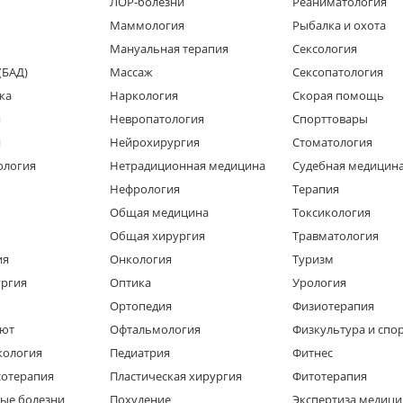
ЛОР-болезни
Реаниматология
Маммология
Рыбалка и охота
Мануальная терапия
Сексология
(БАД)
Массаж
Сексопатология
ка
Наркология
Скорая помощь
я
Невропатология
Спорттовары
я
Нейрохирургия
Стоматология
ология
Нетрадиционная медицина
Судебная медицин
Нефрология
Терапия
Общая медицина
Токсикология
Общая хирургия
Травматология
ия
Онкология
Туризм
ургия
Оптика
Урология
Ортопедия
Физиотерапия
ют
Офтальмология
Физкультура и спо
кология
Педиатрия
Фитнес
сотерапия
Пластическая хирургия
Фитотерапия
ые болезни
Похудение
Экспертиза медици