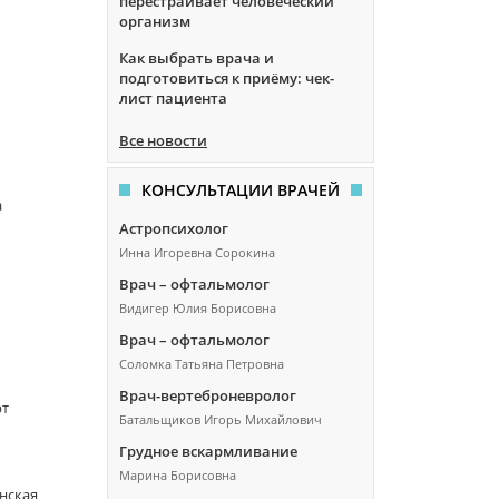
перестраивает человеческий
организм
Как выбрать врача и
подготовиться к приёму: чек-
лист пациента
Все новости
КОНСУЛЬТАЦИИ ВРАЧЕЙ
а
Астропсихолог
Инна Игоревна Сорокина
Врач – офтальмолог
Видигер Юлия Борисовна
Врач – офтальмолог
Соломка Татьяна Петровна
Врач-вертеброневролог
рт
Батальщиков Игорь Михайлович
Грудное вскармливание
Марина Борисовна
нская