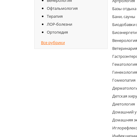
Венерология
Артрология
Офтальмология
Базы отдыха
Терапия
Бани, сауны
ЛОР-болезни
Биодобавки 
Ортопедия
Биоэнергети
Венерологи
Все рубрики
Ветеринари
Гастроэнтер
Гематология
Гинекология
Гомеопатия
Дерматолог
Детская хир
Диетология
Домашний у
Домашняя э
Иглорефлек
Инфекционн